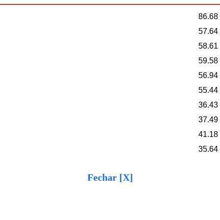
86.68
57.64
58.61
59.58
56.94
55.44
36.43
37.49
41.18
35.64
Fechar [X]